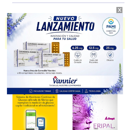
NOVASOURCE PROLINE
contiene
proteínas+grasas+carbohid.+asoc.
y
se indica como
Alimentos propós.médico específ.
. Es producido por
Nestlé Health Science
y cuenta con 1 presentación disponible.
Producto importado.
Explorar más
Otros productos con
proteínas+grasas+carbohid.+asoc.
Otros productos de
Nestlé Health Science