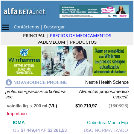
Contáctenos
|
Descargar
PRINCIPAL
|
PRECIOS DE MEDICAMENTOS
VADEMECUM
|
PRODUCTOS
Nestlé Health Science
NOVASOURCE PROLINE
proteínas+grasas+carbohid.+a
Alimentos propós.médico
soc.
específ.
vainilla líq. x 200 ml
(VL)
$10.710,97
(16/06/26)
Importado
IOMA
Cobertura Monto Fijo
OS
$7.449,44
AF
$3.261,53
USO NORMATIZADO