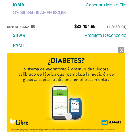
IOMA
Cobertura Monto Fijo
OS
$9.834,00
AF
$9.834,63
comp.rec.x 60
$32.404,89
(17/07/26)
SIFAR
Producto Reconocido
PAMI
AF
$9.804,75
IOMA
Cobertura Monto Fijo
OS
$15.561,26
AF
$16.843,63
NIMODILAT
contiene
nimodipina
y se indica como
Vasodilatador
cerebral
. Es producido por
Lazar
y cuenta con 2 presentaciones
disponibles.
Algunas presentaciones cuentan con cobertura PAMI.