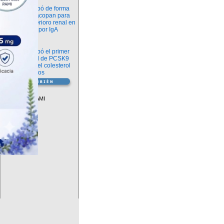
Novedades
La FDA aprobó de forma
definitiva iptacopan para
frenar el deterioro renal en
la nefropatía por IgA
Salud
La FDA aprobó el primer
inhibidor oral de PCSK9
para reducir el colesterol
LDL en adultos
Vademécum
Descuentos PAMI