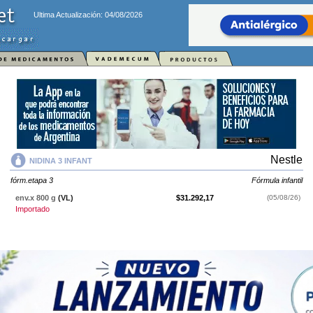
Ultima Actualización: 04/08/2026
Nestle
NIDINA 3 INFANT
fórm.etapa 3
Fórmula infantil
env.x 800 g
(VL)
$31.292,17
(05/08/26)
Importado
NIDINA 3 INFANT
contiene
fórm.etapa 3
y se indica como
Fórmula
infantil
. Es producido por
Nestle
y cuenta con 1 presentación disponible.
Producto importado.