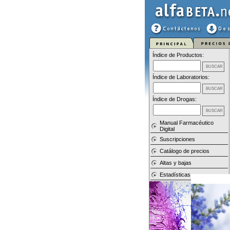
Índice de Productos:
Índice de Laboratorios:
Índice de Drogas:
Manual Farmacéutico
Digital
Suscripciones
Catálogo de precios
Altas y bajas
Estadísticas