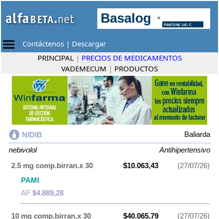
Contáctenos
|
Descargar
PRINCIPAL
|
PRECIOS DE MEDICAMENTOS
VADEMECUM
|
PRODUCTOS
Baliarda
NIDIB
nebivolol
Antihipertensivo
2.5 mg comp.birran.x 30
$10.063,43
(27/07/26)
PAMI
AF
$4.889,28
10 mg comp.birran.x 30
$40.065,79
(27/07/26)