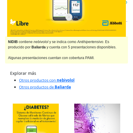
IOMA
Cobertura Monto Fijo
OS
$19.159,50
AF
$17.625,37
NIDIB
contiene
nebivolol
y se indica como
Antihipertensivo
. Es
producido por
Baliarda
y cuenta con 5 presentaciones disponibles.
Algunas presentaciones cuentan con cobertura PAMI.
Explorar más
Otros productos con
nebivolol
Otros productos de
Baliarda