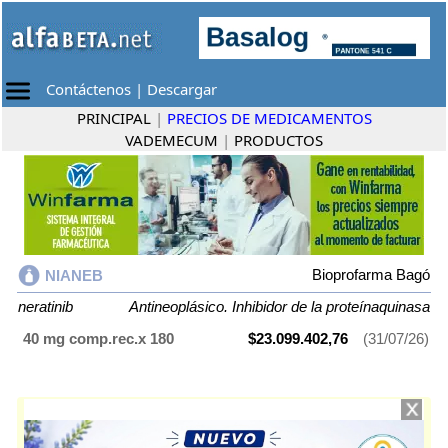
Contáctenos
|
Descargar
PRINCIPAL
|
PRECIOS DE MEDICAMENTOS
VADEMECUM
|
PRODUCTOS
Bioprofarma Bagó
NIANEB
neratinib
Antineoplásico. Inhibidor de la proteínaquinasa
40 mg comp.rec.x 180
$23.099.402,76
(31/07/26)
NIANEB
contiene
neratinib
y se indica como
Antineoplásico. Inhibidor
de la proteínaquinasa
. Es producido por
Bioprofarma Bagó
y cuenta