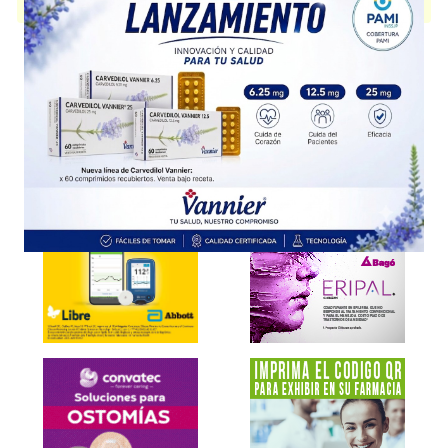
con 1 presentación disponible.
Explorar más
Otros productos con
neratinib
Otros productos de
Bioprofarma Bagó