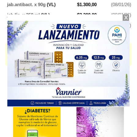
jab.antibact. x 90g
(VL)
$1.300,00
(08/01/26)
jab.líq. x 250 ml
(VL)
$3.200,00
(08/01/26)
jab.líq. crem. x 250 ml
(VL)
$3.200,00
(08/01/26)
NEXT AB
contiene
producto cosmético, fenoxietanol
y se indica como
Producto Cosmético, Bactericida
. Es producido por
Genomma Lab.
y
cuenta con 5 presentaciones disponibles.
Explorar más
Otros productos con
producto cosmético
Otros productos de
Genomma Lab.