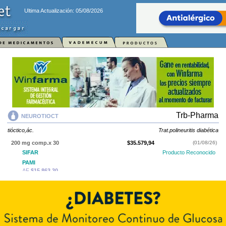
Ultima Actualización: 05/08/2026
Trb-Pharma
NEUROTIOCT
tióctico,ác.
Trat.polineuritis diabética
200 mg comp.x 30
$35.579,94
(01/08/26)
SIFAR
Producto Reconocido
PAMI
AF
$15.863,30
IOMA
Cobertura Monto Fijo
OS
$20.470,68
AF
$15.109,26
600 mg comp.x 30
$45.400,00
(01/08/26)
SIFAR
Producto Reconocido
PAMI