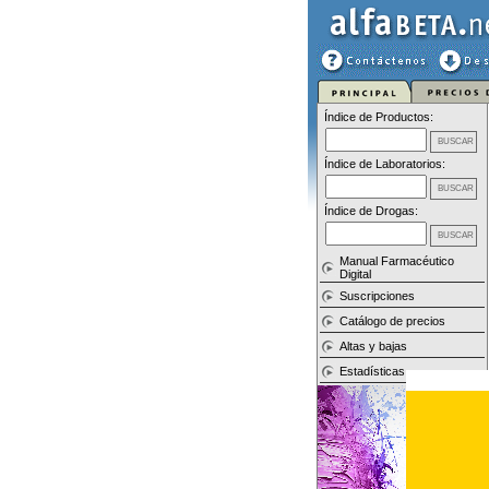
Índice de Productos:
Índice de Laboratorios:
Índice de Drogas:
Manual Farmacéutico
Digital
Suscripciones
Catálogo de precios
Altas y bajas
Estadísticas