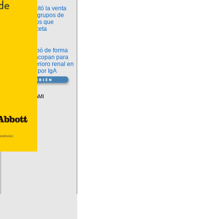
Información
ANMAT habilitó la venta
libre de diez grupos de
medicamentos que
requerían receta
Novedades
La FDA aprobó de forma
definitiva iptacopan para
frenar el deterioro renal en
la nefropatía por IgA
Vademécum
Descuentos PAMI