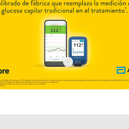
AF
$21.848,38
IOMA
Cobertura Monto Fijo
OS
$20.470,68
AF
$24.929,32
NEUROTIOCT
contiene
tióctico,ác.
y se indica como
Trat.polineuritis
diabética
. Es producido por
Trb-Pharma
y cuenta con 2 presentaciones
disponibles.
Algunas presentaciones cuentan con cobertura PAMI.
Explorar más
Otros productos con
tióctico,ác.
Otros productos de
Trb-Pharma