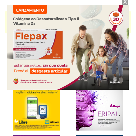
NEUROTEM 800
contiene
eslicarbazepina
y se indica como
Anticonvulsivo
. Es producido por
Temis-Lostaló
y cuenta con 1
presentación disponible.
Explorar más
Otros productos con
eslicarbazepina
Otros productos de
Temis-Lostaló