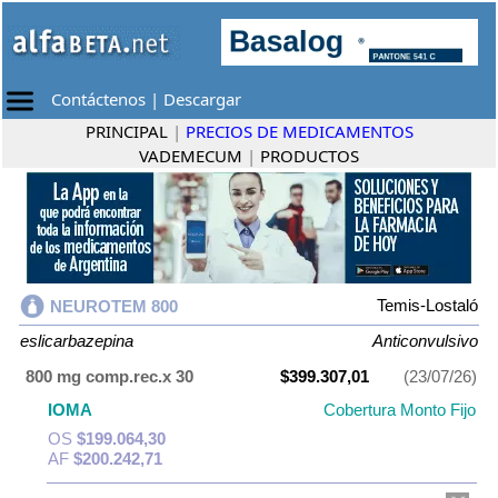
Contáctenos
|
Descargar
PRINCIPAL
|
PRECIOS DE MEDICAMENTOS
VADEMECUM
|
PRODUCTOS
Temis-Lostaló
NEUROTEM 800
eslicarbazepina
Anticonvulsivo
800 mg comp.rec.x 30
$399.307,01
(23/07/26)
IOMA
Cobertura Monto Fijo
OS
$199.064,30
AF
$200.242,71