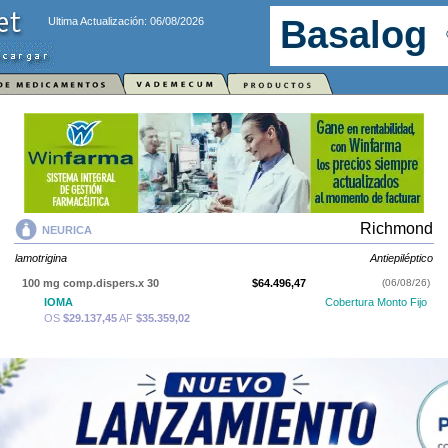
Ultima Actualización: 06/08/2026
Richmond
NEURICA
lamotrigina
Antiepiléptico
100 mg comp.dispers.x 30
$64.496,47
(06/08/26)
IOMA
Cobertura Monto Fijo
OS
$29.137,45
AF
$35.359,02
200 mg comp.dispers.x 30
$115.597,32
(06/08/26)
IOMA
Cobertura Monto Fijo
OS
$50.390,58
AF
$65.206,74
25 mg comp.dispers.x 30
$26.584,31
(06/08/26)
IOMA
Cobertura Monto Fijo
OS
$12.095,25
AF
$14.489,06