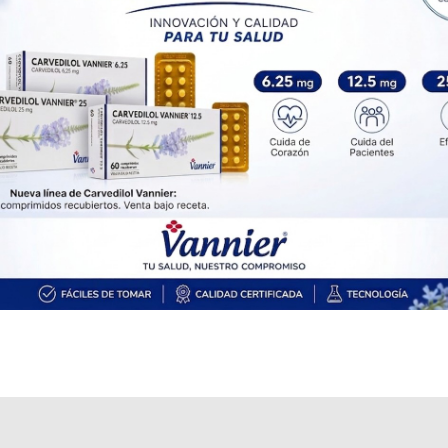
50 mg comp.dispers.x 30
$40.508,62
(06/08/26)
IOMA
Cobertura Monto Fijo
OS
$18.481,79
AF
$22.026,83
NEURICA
contiene
lamotrigina
y se indica como
Antiepiléptico
. Es
producido por
Richmond
y cuenta con 4 presentaciones disponibles.
Explorar más
Otros productos con
lamotrigina
Otros productos de
Richmond