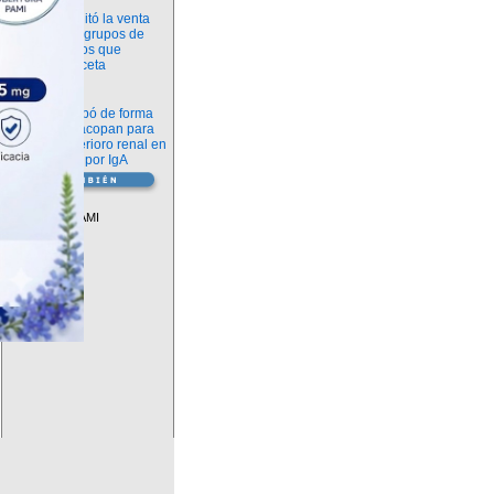
Información
ANMAT habilitó la venta
libre de diez grupos de
medicamentos que
requerían receta
Novedades
La FDA aprobó de forma
definitiva iptacopan para
frenar el deterioro renal en
la nefropatía por IgA
Vademécum
Descuentos PAMI