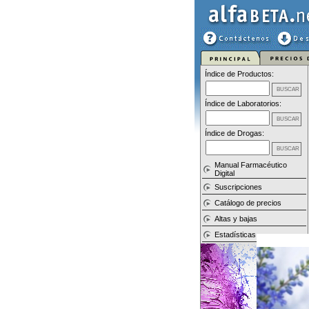
Índice de Productos:
Índice de Laboratorios:
Índice de Drogas:
Manual Farmacéutico
Digital
Suscripciones
Catálogo de precios
Altas y bajas
Estadísticas