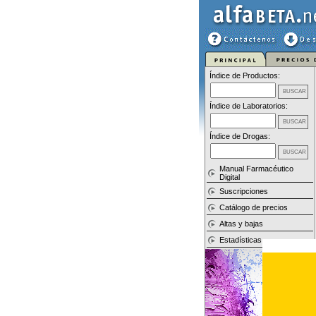
Índice de Productos:
Índice de Laboratorios:
Índice de Drogas:
Manual Farmacéutico
Digital
Suscripciones
Catálogo de precios
Altas y bajas
Estadísticas