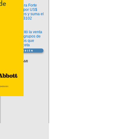
Información
argenx compra Forte
Biosciences por US$
2.200 millones y suma el
anticuerpo FB102
Información
ANMAT habilitó la venta
libre de diez grupos de
medicamentos que
requerían receta
Vademécum
Descuentos PAMI