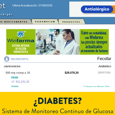
Ultima Actualización: 07/08/2026
Fecofar
NEUMODRYL
claritromicina
Antibiótico
500 mg comp.x 16
$28.078,30
(30/07/26)
PAMI
AF
$11.231,32
IOMA
Cobertura Monto Fijo
OS
$9.491,34
AF
$18.586,96
NEUMODRYL
contiene
claritromicina
y se indica como
Antibiótico
. Es
producido por
Fecofar
y cuenta con 1 presentación disponible.