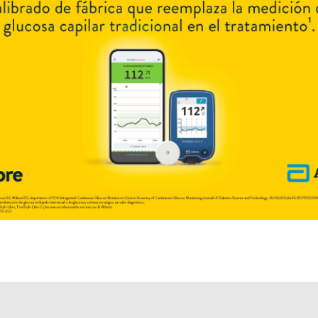
Algunas presentaciones cuentan con cobertura PAMI.
Explorar más
Otros productos con
claritromicina
Otros productos de
Fecofar