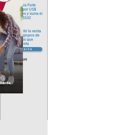
Información
argenx compra Forte
Biosciences por US$
2.200 millones y suma el
anticuerpo FB102
Información
ANMAT habilitó la venta
libre de diez grupos de
medicamentos que
requerían receta
Vademécum
Descuentos PAMI