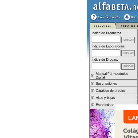
Índice de Productos:
Índice de Laboratorios:
Índice de Drogas:
Manual Farmacéutico
Digital
Suscripciones
Catálogo de precios
Altas y bajas
Estadísticas