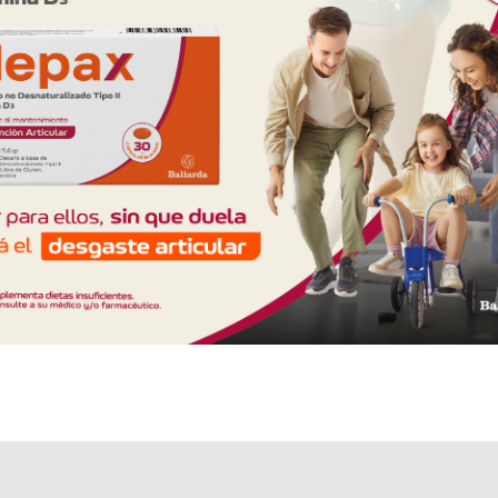
Explorar más
Otros productos con
glicólico,ác.+asoc.
Otros productos de
Valuge