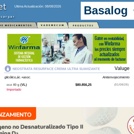
Ultima Actualización: 08/08/2026
Valuge
NEOSTRATA RESURFACE CREMA ULTRA SUAVIZANTE
glicólico,ác.+asoc.
Antienvejecimiento
cr.x 40 g
(VL)
$80.856,25
(01/08/26)
Importado
NEOSTRATA RESURFACE CREMA ULTRA SUAVIZANTE
contiene
glicólico,ác.+asoc.
y se indica como
Antienvejecimiento
. Es producido por
Valuge
y cuenta con 1 presentación disponible.
Producto importado.