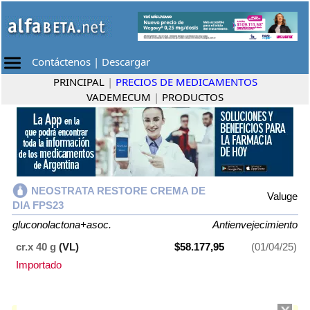
Contáctenos
|
Descargar
PRINCIPAL
|
PRECIOS DE MEDICAMENTOS
VADEMECUM
|
PRODUCTOS
NEOSTRATA RESTORE CREMA DE
Valuge
DIA FPS23
gluconolactona+asoc.
Antienvejecimiento
cr.x 40 g
(VL)
$58.177,95
(01/04/25)
Importado