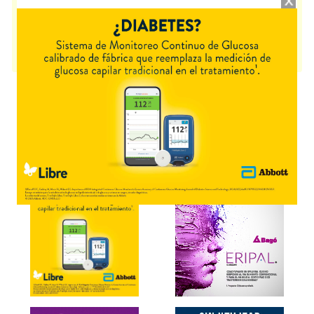
NEOSTRATA RESTORE CREMA DE DIA FPS23
contiene
gluconolactona+asoc.
y se indica como
Antienvejecimiento
. Es
producido por
Valuge
y cuenta con 1 presentación disponible.
Producto importado.
Explorar más
Otros productos con
gluconolactona+asoc.
Otros productos de
Valuge