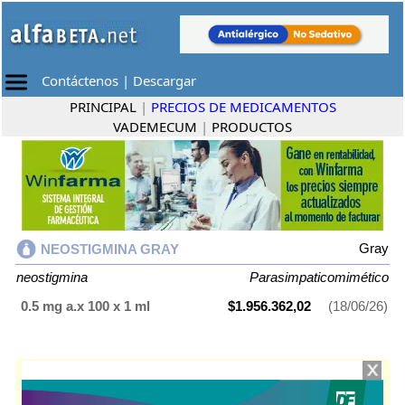
Contáctenos
|
Descargar
PRINCIPAL
|
PRECIOS DE MEDICAMENTOS
VADEMECUM
|
PRODUCTOS
Gray
NEOSTIGMINA GRAY
neostigmina
Parasimpaticomimético
0.5 mg a.x 100 x 1 ml
$1.956.362,02
(18/06/26)
NEOSTIGMINA GRAY
contiene
neostigmina
y se indica como
Parasimpaticomimético
. Es producido por
Gray
y cuenta con 1