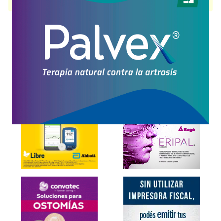
presentación disponible.
Explorar más
Otros productos con
neostigmina
Otros productos de
Gray