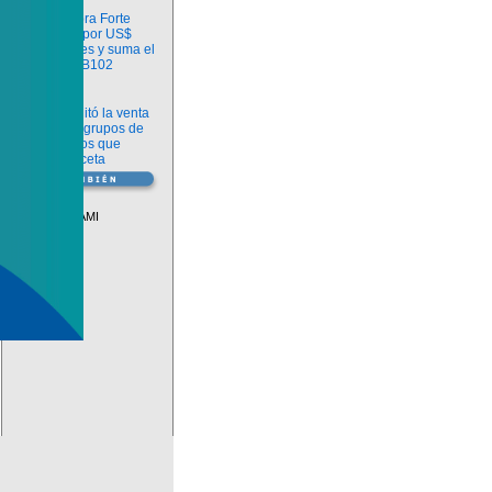
Información
argenx compra Forte
Biosciences por US$
2.200 millones y suma el
anticuerpo FB102
Información
ANMAT habilitó la venta
libre de diez grupos de
medicamentos que
requerían receta
Vademécum
Descuentos PAMI