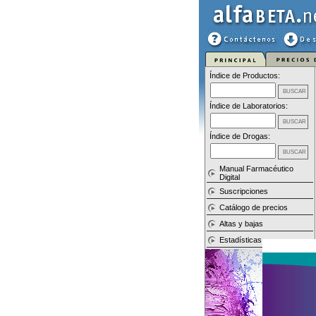
Índice de Productos:
Índice de Laboratorios:
Índice de Drogas:
Manual Farmacéutico
Digital
Suscripciones
Catálogo de precios
Altas y bajas
Estadísticas