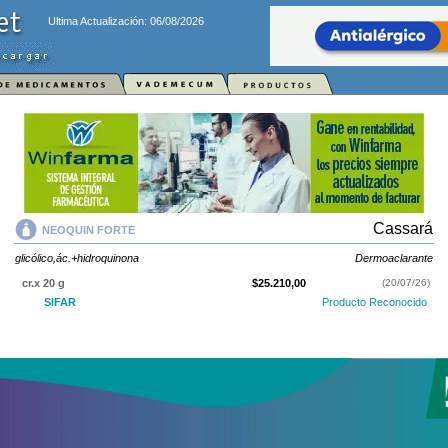
Ultima Actualización: 06/08/2026
Cassará
NEOQUIN FORTE
glicólico,ác.+hidroquinona
Dermoaclarante
cr.x 20 g
$25.210,00
(20/07/26)
SIFAR
Producto Reconocido
NEOQUIN FORTE
contiene
glicólico,ác.+hidroquinona
y se indica como
Dermoaclarante
. Es producido por
Cassará
y cuenta con 1 presentación
disponible.