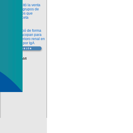
Información
ANMAT habilitó la venta
libre de diez grupos de
medicamentos que
requerían receta
Novedades
La FDA aprobó de forma
definitiva iptacopan para
frenar el deterioro renal en
la nefropatía por IgA
Vademécum
Descuentos PAMI