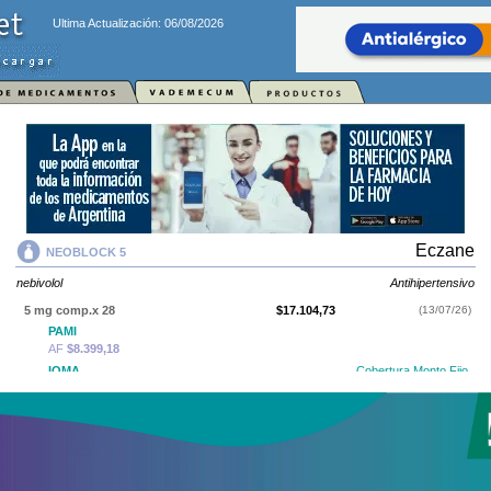
Ultima Actualización: 06/08/2026
Eczane
NEOBLOCK 5
nebivolol
Antihipertensivo
5 mg comp.x 28
$17.104,73
(13/07/26)
PAMI
AF
$8.399,18
IOMA
Cobertura Monto Fijo
OS
$9.750,10
AF
$7.354,63
NEOBLOCK 5
contiene
nebivolol
y se indica como
Antihipertensivo
. Es
producido por
Eczane
y cuenta con 1 presentación disponible.