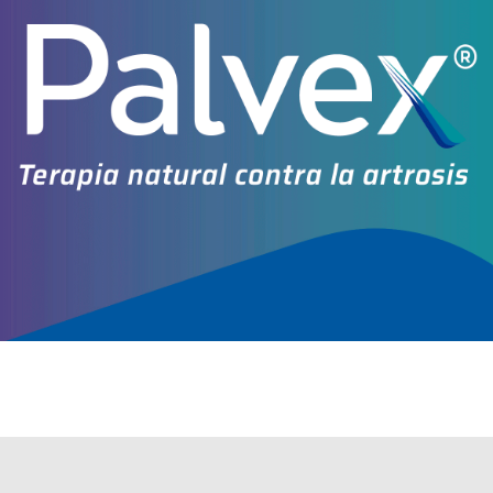
Algunas presentaciones cuentan con cobertura PAMI.
Explorar más
Otros productos con
nebivolol
Otros productos de
Eczane