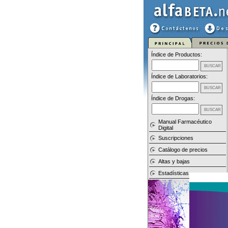
Índice de Productos:
Índice de Laboratorios:
Índice de Drogas:
Manual Farmacéutico
Digital
Suscripciones
Catálogo de precios
Altas y bajas
Estadísticas