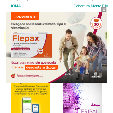
IOMA
Cobertura Monto Fijo
OS
$6.396,14
AF
$14.464,09
NEMATEL
contiene
albendazol
y se indica como
Antiparasitario
. Es
producido por
Elea
y cuenta con 2 presentaciones disponibles.
Explorar más
Otros productos con
albendazol
Otros productos de
Elea