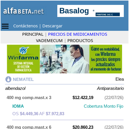
Contáctenos
|
Descargar
PRINCIPAL
|
PRECIOS DE MEDICAMENTOS
VADEMECUM
|
PRODUCTOS
Elea
NEMATEL
albendazol
Antiparasitario
400 mg comp.mast.x 3
$12.422,19
(22/07/26)
IOMA
Cobertura Monto Fijo
OS
$4.449,36
AF
$7.972,83
400 mg comp.mast.x 6
$20.860,23
(22/07/26)