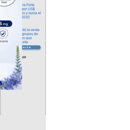
Información
argenx compra Forte
Biosciences por US$
2.200 millones y suma el
anticuerpo FB102
Información
ANMAT habilitó la venta
libre de diez grupos de
medicamentos que
requerían receta
Vademécum
Descuentos PAMI