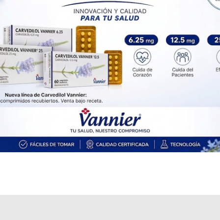
OS
$6.108,61
AF
$18.167,91
NEBLIC
contiene
azitromicina
y se indica como
Antibiótico
. Es producido
por
Lazar
y cuenta con 2 presentaciones disponibles.
Algunas presentaciones cuentan con cobertura PAMI.
Explorar más
Otros productos con
azitromicina
Otros productos de
Lazar