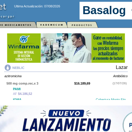
Ultima Actualización: 07/08/2026
Lazar
NEBLIC
azitromicina
Antibiótico
500 mg comp.rec.x 3
$16.189,69
(17/07/26)
PAMI
AF
$4.186,52
IOMA
Cobertura Monto Fijo
OS
$4.472,66
AF
$11.717,03
500 mg comp.rec.x 6
$24.276,52
(17/07/26)
PAMI
AF
$6.632,36
IOMA
Cobertura Monto Fijo