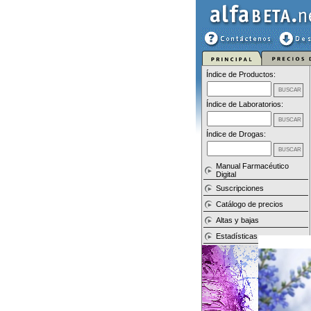
Índice de Productos:
Índice de Laboratorios:
Índice de Drogas:
Manual Farmacéutico
Digital
Suscripciones
Catálogo de precios
Altas y bajas
Estadísticas