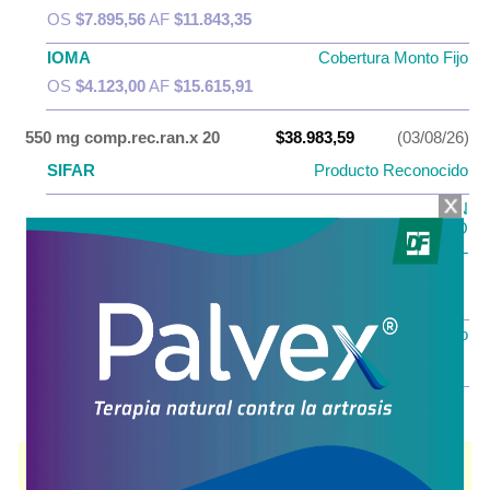
OS
$7.895,56
AF
$11.843,35
IOMA
Cobertura Monto Fijo
OS
$4.123,00
AF
$15.615,91
550 mg comp.rec.ran.x 20
$38.983,59
(03/08/26)
SIFAR
Producto Reconocido
PAMI PLAN
PAMI
MEDICAMENTOS DE USO
EVENTUAL
OS
$15.593,44
AF
$23.390,15
IOMA
Cobertura Monto Fijo
OS
$8.256,94
AF
$30.726,65
NAPRUX RAPID
contiene
naproxeno
y se indica como
Analgésico
Antiinflam.
. Es producido por
Andrómaco
y cuenta con 2