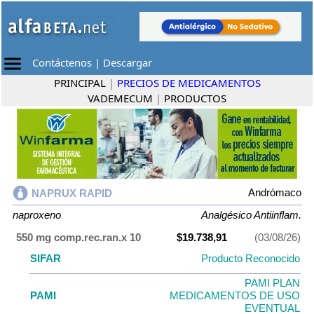
Contáctenos
|
Descargar
PRINCIPAL
|
PRECIOS DE MEDICAMENTOS
VADEMECUM
|
PRODUCTOS
Andrómaco
NAPRUX RAPID
naproxeno
Analgésico Antiinflam.
550 mg comp.rec.ran.x 10
$19.738,91
(03/08/26)
SIFAR
Producto Reconocido
PAMI PLAN
PAMI
MEDICAMENTOS DE USO
EVENTUAL