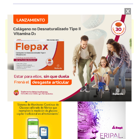
NAN COMFORT
contiene
fórm.para cólicos y constipación
y se indica
como
Fórmula de inicio
. Es producido por
Nestle
y cuenta con 1
presentación disponible.
Producto importado.
Explorar más
Otros productos con
fórm.para cólicos y constipación
Otros productos de
Nestle