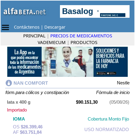
Contáctenos
|
Descargar
PRINCIPAL
|
PRECIOS DE MEDICAMENTOS
VADEMECUM
|
PRODUCTOS
Nestle
NAN COMFORT
fórm.para cólicos y constipación
Fórmula de inicio
lata x 400 g
$90.151,30
(05/08/26)
Importado
IOMA
Cobertura Monto Fijo
OS
$26.399,46
USO NORMATIZADO
AF
$63.751,84