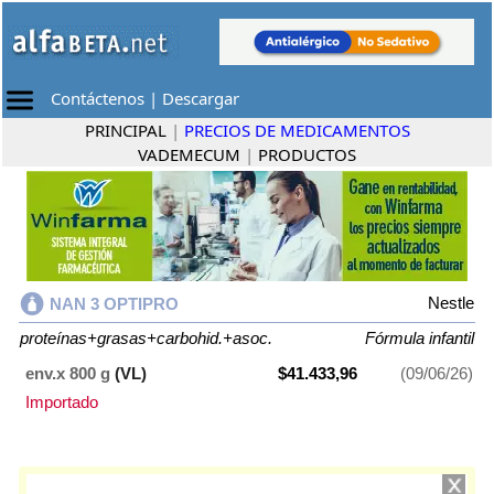
Contáctenos
|
Descargar
PRINCIPAL
|
PRECIOS DE MEDICAMENTOS
VADEMECUM
|
PRODUCTOS
Nestle
NAN 3 OPTIPRO
proteínas+grasas+carbohid.+asoc.
Fórmula infantil
env.x 800 g
(VL)
$41.433,96
(09/06/26)
Importado
NAN 3 OPTIPRO
contiene
proteínas+grasas+carbohid.+asoc.
y se