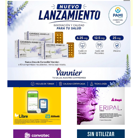
indica como
Fórmula infantil
. Es producido por
Nestle
y cuenta con 1
presentación disponible.
Producto importado.
Explorar más
Otros productos con
proteínas+grasas+carbohid.+asoc.
Otros productos de
Nestle