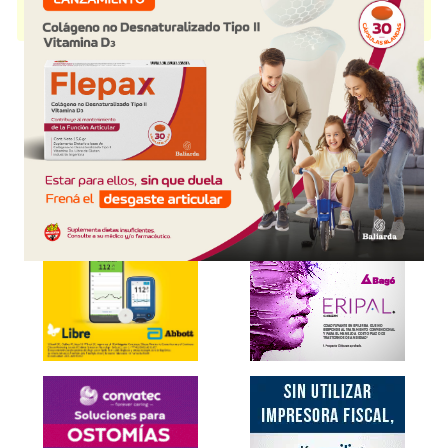
como
Suplemento dietario
. Es producido por
Pharmamerican S.R.L.
y
cuenta con 1 presentación disponible.
Explorar más
Otros productos con
selenio+asoc.
Otros productos de
Pharmamerican S.R.L.