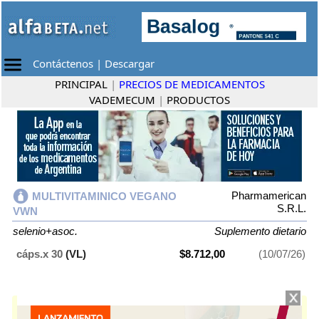
Contáctenos
|
Descargar
PRINCIPAL
|
PRECIOS DE MEDICAMENTOS
VADEMECUM
|
PRODUCTOS
Pharmamerican
MULTIVITAMINICO VEGANO
S.R.L.
VWN
selenio+asoc.
Suplemento dietario
cáps.x 30
(VL)
$8.712,00
(10/07/26)
MULTIVITAMINICO VEGANO VWN
contiene
selenio+asoc.
y se indica