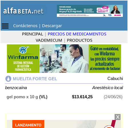
Contáctenos
|
Descargar
PRINCIPAL
|
PRECIOS DE MEDICAMENTOS
VADEMECUM
|
PRODUCTOS
Cabuchi
MUELITA FORTE GEL
benzocaína
Anestésico local
gel pomo x 10 g
(VL)
$13.614,25
(24/06/26)
MUELITA FORTE GEL
contiene
benzocaína
y se indica como
Anestésico local
. Es producido por
Cabuchi
y cuenta con 1 presentación