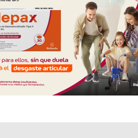
Algunas presentaciones cuentan con cobertura PAMI.
Explorar más
Otros productos con
bisoprolol
Otros productos de
Montpellier