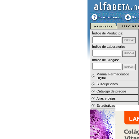
Índice de Productos:
Índice de Laboratorios:
Índice de Drogas:
Manual Farmacéutico
Digital
Suscripciones
Catálogo de precios
Altas y bajas
Estadísticas