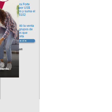
Información
argenx compra Forte
Biosciences por US$
2.200 millones y suma el
anticuerpo FB102
Información
ANMAT habilitó la venta
libre de diez grupos de
medicamentos que
requerían receta
Vademécum
Descuentos PAMI