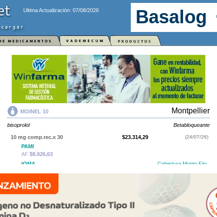
Ultima Actualización: 07/08/2026
Montpellier
MOINEL 10
bisoprolol
Betabloqueante
10 mg comp.rec.x 30
$23.314,29
(24/07/26)
PAMI
AF
$8.926,63
IOMA
Cobertura Monto Fijo
OS
$11.466,13
AF
$11.848,16
MOINEL 10
contiene
bisoprolol
y se indica como
Betabloqueante
. Es
producido por
Montpellier
y cuenta con 1 presentación disponible.