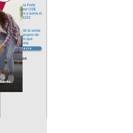
Información
argenx compra Forte
Biosciences por US$
2.200 millones y suma el
anticuerpo FB102
Información
ANMAT habilitó la venta
libre de diez grupos de
medicamentos que
requerían receta
Vademécum
Descuentos PAMI