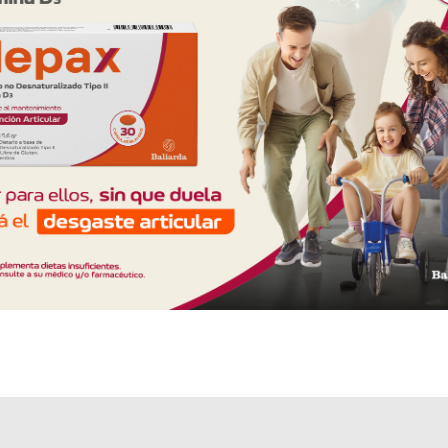
Explorar más
Otros productos con
lenalidomida
Otros productos de
Everex