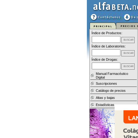
Índice de Productos:
Índice de Laboratorios:
Índice de Drogas:
Manual Farmacéutico
Digital
Suscripciones
Catálogo de precios
Altas y bajas
Estadísticas