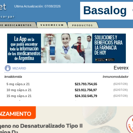
Ultima Actualización: 07/08/2026
Everex
MIZARID
lenalidomida
Inmunomodulador
5 mg cáps.x 21
$23.793.754,55
(02/07/26)
10 mg cáps.x 21
$23.911.756,97
(02/07/26)
15 mg cáps.x 21
$24.332.545,79
(02/07/26)
25 mg cáps.x 21
$25.304.377,32
(02/07/26)
MIZARID
contiene
lenalidomida
y se indica como
Inmunomodulador
. Es
producido por
Everex
y cuenta con 4 presentaciones disponibles.