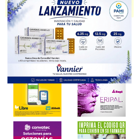
MIDERMUS GEL POST SOLAR
contiene
aloe vera+asoc.
y se indica
como
Hidratante Nutriente dérmico
. Es producido por
Biosintex Retail
y
cuenta con 1 presentación disponible.
Explorar más
Otros productos con
aloe vera+asoc.
Otros productos de
Biosintex Retail