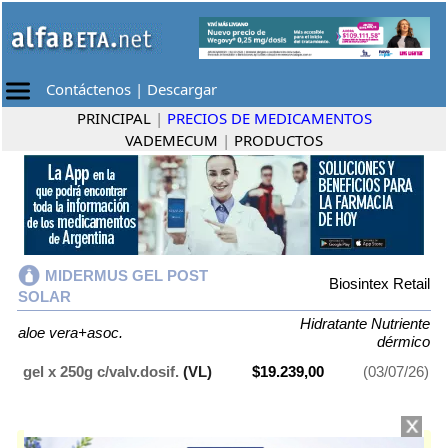
Contáctenos
|
Descargar
PRINCIPAL
|
PRECIOS DE MEDICAMENTOS
VADEMECUM
|
PRODUCTOS
MIDERMUS GEL POST
Biosintex Retail
SOLAR
Hidratante Nutriente
aloe vera+asoc.
dérmico
gel x 250g c/valv.dosif.
(VL)
$19.239,00
(03/07/26)