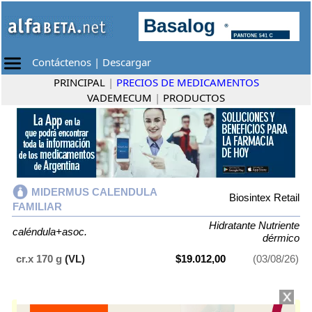
Contáctenos
|
Descargar
PRINCIPAL
|
PRECIOS DE MEDICAMENTOS
VADEMECUM
|
PRODUCTOS
MIDERMUS CALENDULA
Biosintex Retail
FAMILIAR
Hidratante Nutriente
caléndula+asoc.
dérmico
cr.x 170 g
(VL)
$19.012,00
(03/08/26)