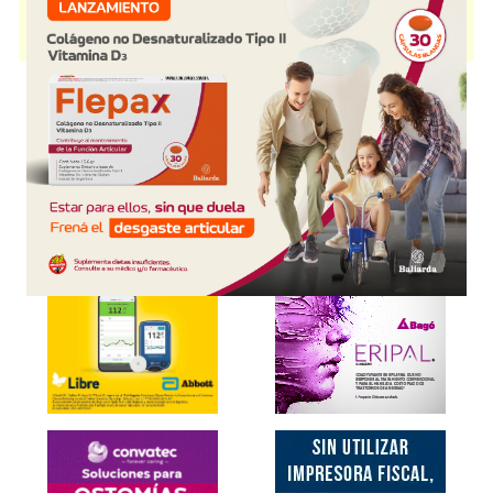
MIDERMUS CALENDULA FAMILIAR
contiene
caléndula+asoc.
y se
indica como
Hidratante Nutriente dérmico
. Es producido por
Biosintex
Retail
y cuenta con 1 presentación disponible.
Explorar más
Otros productos con
caléndula+asoc.
Otros productos de
Biosintex Retail