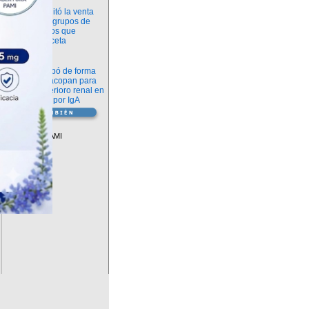
Información
ANMAT habilitó la venta
libre de diez grupos de
medicamentos que
requerían receta
Novedades
La FDA aprobó de forma
definitiva iptacopan para
frenar el deterioro renal en
la nefropatía por IgA
Vademécum
Descuentos PAMI