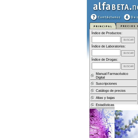
Índice de Productos:
Índice de Laboratorios:
Índice de Drogas:
Manual Farmacéutico
Digital
Suscripciones
Catálogo de precios
Altas y bajas
Estadísticas