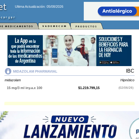
Ultima Actualización: 05/08/2026
IBC
MIDAZOLAM PHARMAVIAL
midazolam
Hipnótico
15 mg/3 ml iny.a.x 100
$1.219.799,15
(02/06/26)
MIDAZOLAM PHARMAVIAL
contiene
midazolam
y se indica como
Hipnótico
. Es producido por
IBC
y cuenta con 1 presentación disponible.
Explorar más