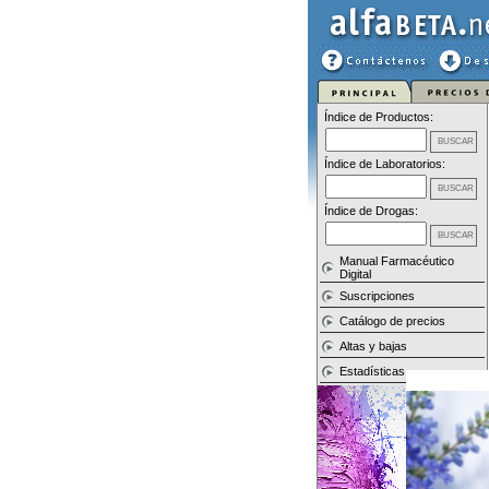
Índice de Productos:
Índice de Laboratorios:
Índice de Drogas:
Manual Farmacéutico
Digital
Suscripciones
Catálogo de precios
Altas y bajas
Estadísticas