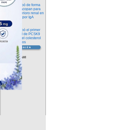
Novedades
La FDA aprobó de forma
definitiva iptacopan para
frenar el deterioro renal en
la nefropatía por IgA
Salud
La FDA aprobó el primer
inhibidor oral de PCSK9
para reducir el colesterol
LDL en adultos
Vademécum
Descuentos PAMI