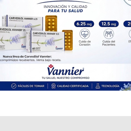
Explorar más
Otros productos con
carbohidratos+asoc.
Otros productos de
B-Life