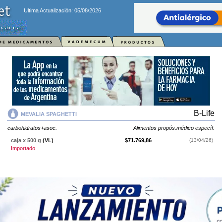
Ultima Actualización: 05/08/2026
B-Life
MEVALIA SPAGHETTI
carbohidratos+asoc.
Alimentos propós.médico específ.
caja x 500 g
(VL)
$71.769,86
(13/04/26)
Importado
MEVALIA SPAGHETTI
contiene
carbohidratos+asoc.
y se indica como
Alimentos propós.médico específ.
. Es producido por
B-Life
y cuenta con
1 presentación disponible.
Producto importado.