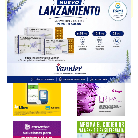
METOTREXATO KEMEX
contiene
metotrexato
y se indica como
Citostático
. Es producido por
Kemex
y cuenta con 2 presentaciones
disponibles.
Explorar más
Otros productos con
metotrexato
Otros productos de
Kemex