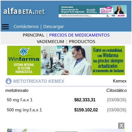
Contáctenos
|
Descargar
PRINCIPAL
|
PRECIOS DE MEDICAMENTOS
VADEMECUM
|
PRODUCTOS
Kemex
METOTREXATO KEMEX
metotrexato
Citostático
50 mg f.a.x 1
$62.333,31
(03/08/26)
500 mg iny.f.a.x 1
$159.102,02
(03/08/26)