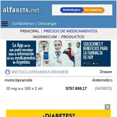
Contáctenos
|
Descargar
PRINCIPAL
|
PRECIOS DE MEDICAMENTOS
VADEMECUM
|
PRODUCTOS
Drawer
METOCLOPRAMIDA DRAWER
metoclopramida
Antiemético
10 mg a.x 100 x 2 ml
$757.659,17
(04/08/25)
METOCLOPRAMIDA DRAWER
contiene
metoclopramida
y se indica
como
Antiemético
. Es producido por
Drawer
y cuenta con 1