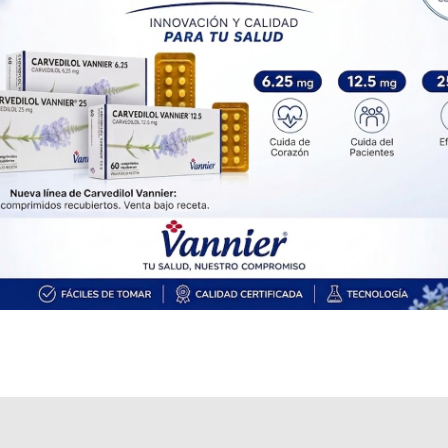
Producto importado.
Explorar más
Otros productos con
myo-inositol+d chiro-inositol
Otros productos de
Framingham Pharma