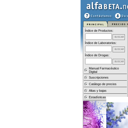
Índice de Productos:
Índice de Laboratorios:
Índice de Drogas:
Manual Farmacéutico
Digital
Suscripciones
Catálogo de precios
Altas y bajas
Estadísticas