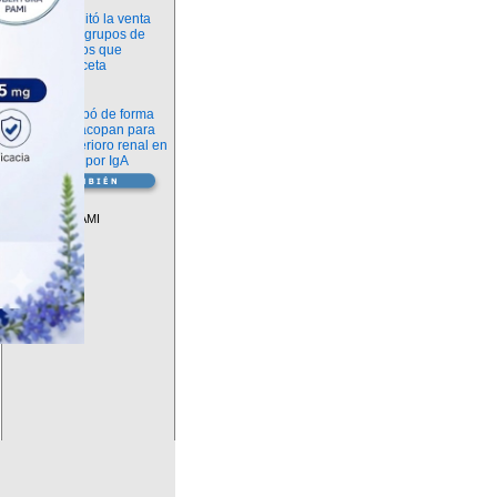
Información
ANMAT habilitó la venta
libre de diez grupos de
medicamentos que
requerían receta
Novedades
La FDA aprobó de forma
definitiva iptacopan para
frenar el deterioro renal en
la nefropatía por IgA
Vademécum
Descuentos PAMI