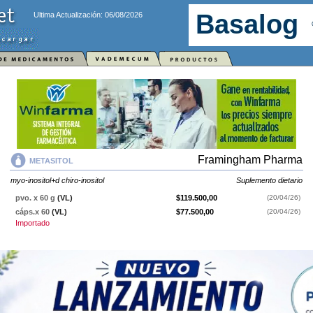
Ultima Actualización: 06/08/2026
Framingham Pharma
METASITOL
myo-inositol+d chiro-inositol
Suplemento dietario
pvo. x 60 g
(VL)
$119.500,00
(20/04/26)
cáps.x 60
(VL)
$77.500,00
(20/04/26)
Importado
METASITOL
contiene
myo-inositol+d chiro-inositol
y se indica como
Suplemento dietario
. Es producido por
Framingham Pharma
y cuenta
con 2 presentaciones disponibles.