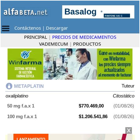
Contáctenos
|
Descargar
PRINCIPAL
|
PRECIOS DE MEDICAMENTOS
VADEMECUM
|
PRODUCTOS
Tuteur
METAPLATIN
oxaliplatino
Citostático
50 mg f.a.x 1
$770.469,00
(01/08/26)
100 mg f.a.x 1
$1.206.541,86
(01/08/26)