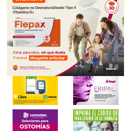
METAPLATIN
contiene
oxaliplatino
y se indica como
Citostático
. Es
producido por
Tuteur
y cuenta con 2 presentaciones disponibles.
Explorar más
Otros productos con
oxaliplatino
Otros productos de
Tuteur