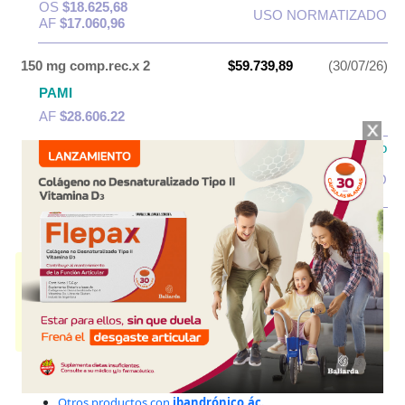
OS
$18.625,68
USO NORMATIZADO
AF
$17.060,96
150 mg comp.rec.x 2
$59.739,89
(30/07/26)
PAMI
AF
$28.606,22
IOMA
Cobertura Monto Fijo
OS
$29.433,71
USO NORMATIZADO
AF
$30.306,18
MESEL
contiene
ibandrónico,ác.
y se indica como
Inhibidor
resorc.osteoclástica
. Es producido por
Finadiet
y cuenta con 2
presentaciones disponibles.
Algunas presentaciones cuentan con cobertura PAMI.
Explorar más
Otros productos con
ibandrónico,ác.