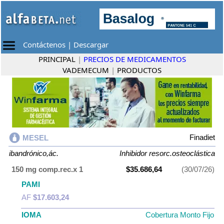
Contáctenos
|
Descargar
PRINCIPAL
|
PRECIOS DE MEDICAMENTOS
VADEMECUM
|
PRODUCTOS
Finadiet
MESEL
ibandrónico,ác.
Inhibidor resorc.osteoclástica
150 mg comp.rec.x 1
$35.686,64
(30/07/26)
PAMI
AF
$17.603,24
IOMA
Cobertura Monto Fijo