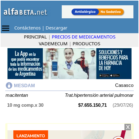
Contáctenos
|
Descargar
PRINCIPAL
|
PRECIOS DE MEDICAMENTOS
VADEMECUM
|
PRODUCTOS
Casasco
MESDAM
macitentan
Trat.hipertensión arterial pulmonar
10 mg comp.x 30
$7.655.150,71
(29/07/26)
MESDAM
contiene
macitentan
y se indica como
Trat.hipertensión
arterial pulmonar
. Es producido por
Casasco
y cuenta con 1