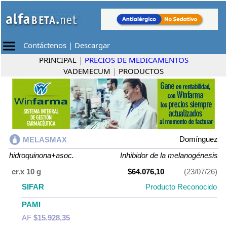
Contáctenos
|
Descargar
PRINCIPAL
|
PRECIOS DE MEDICAMENTOS
VADEMECUM
|
PRODUCTOS
Domínguez
MELASMAX
hidroquinona+asoc.
Inhibidor de la melanogénesis
cr.x 10 g
$64.076,10
(23/07/26)
SIFAR
Producto Reconocido
PAMI
AF
$15.928,35