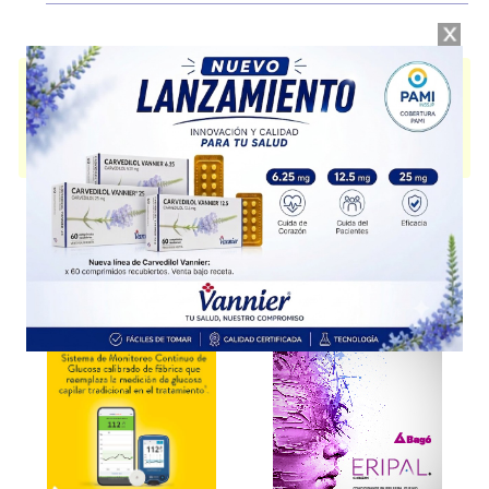
MELASMAX
contiene
hidroquinona+asoc.
y se indica como
Inhibidor de
la melanogénesis
. Es producido por
Domínguez
y cuenta con 1
presentación disponible.
Algunas presentaciones cuentan con cobertura PAMI.
Explorar más
Otros productos con
hidroquinona+asoc.
Otros productos de
Domínguez