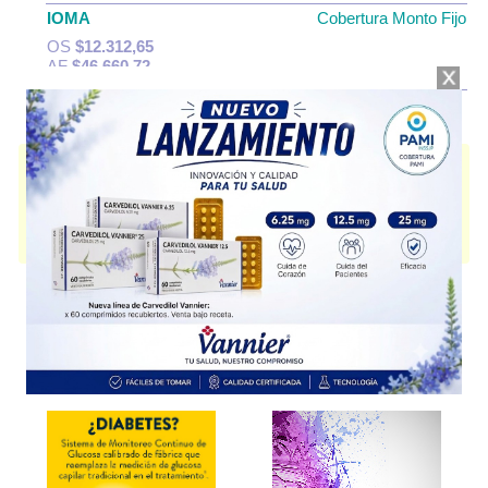
IOMA
Cobertura Monto Fijo
OS
$12.312,65
AF
$46.660,72
MEIBI 100
contiene
minociclina
y se indica como
Antibiótico
. Es
producido por
Megalabs Argentina
y cuenta con 1 presentación
disponible.
Algunas presentaciones cuentan con cobertura PAMI.
Explorar más
Otros productos con
minociclina
Otros productos de
Megalabs Argentina