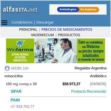
Contáctenos
|
Descargar
PRINCIPAL
|
PRECIOS DE MEDICAMENTOS
VADEMECUM
|
PRODUCTOS
Megalabs Argentina
MEIBI 100
minociclina
Antibiótico
100 mg comp.x 30
$58.973,37
(04/08/26)
SIFAR
Producto Reconocido
PAMI
AF
$19.702,77