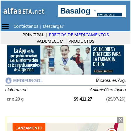
Contáctenos
|
Descargar
PRINCIPAL
|
PRECIOS DE MEDICAMENTOS
VADEMECUM
|
PRODUCTOS
Microsules Arg.
MEDIFUNGOL
clotrimazol
Antimicótico tópico
cr.x 20 g
$9.411,27
(29/07/26)
MEDIFUNGOL
contiene
clotrimazol
y se indica como
Antimicótico tópico
.
Es producido por
Microsules Arg.
y cuenta con 1 presentación