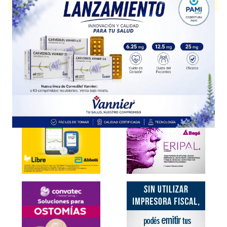
cuenta con 1 presentación disponible.
Explorar más
Otros productos con
alcanfor+metilo,salicilato+asoc.
Otros productos de
Laboratorio Millet