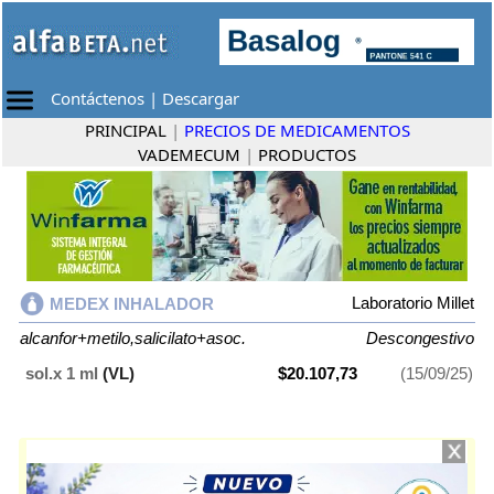
Contáctenos
|
Descargar
PRINCIPAL
|
PRECIOS DE MEDICAMENTOS
VADEMECUM
|
PRODUCTOS
Laboratorio Millet
MEDEX INHALADOR
alcanfor+metilo,salicilato+asoc.
Descongestivo
sol.x 1 ml
(VL)
$20.107,73
(15/09/25)
MEDEX INHALADOR
contiene
alcanfor+metilo,salicilato+asoc.
y se
indica como
Descongestivo
. Es producido por
Laboratorio Millet
y