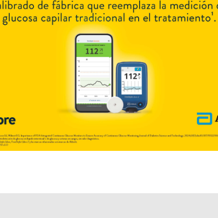
Explorar más
Otros productos con
proteínas+vitaminas+minerales
Otros productos de
Tuteur