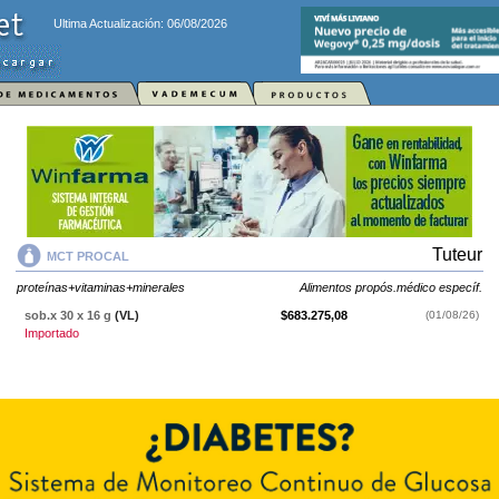
Ultima Actualización: 06/08/2026
Tuteur
MCT PROCAL
proteínas+vitaminas+minerales
Alimentos propós.médico específ.
sob.x 30 x 16 g
(VL)
$683.275,08
(01/08/26)
Importado
MCT PROCAL
contiene
proteínas+vitaminas+minerales
y se indica como
Alimentos propós.médico específ.
. Es producido por
Tuteur
y cuenta con
1 presentación disponible.
Producto importado.