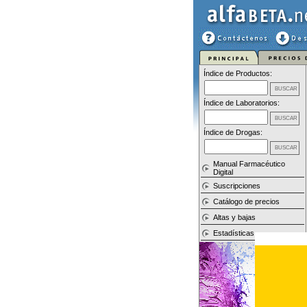
Índice de Productos:
Índice de Laboratorios:
Índice de Drogas:
Manual Farmacéutico
Digital
Suscripciones
Catálogo de precios
Altas y bajas
Estadísticas