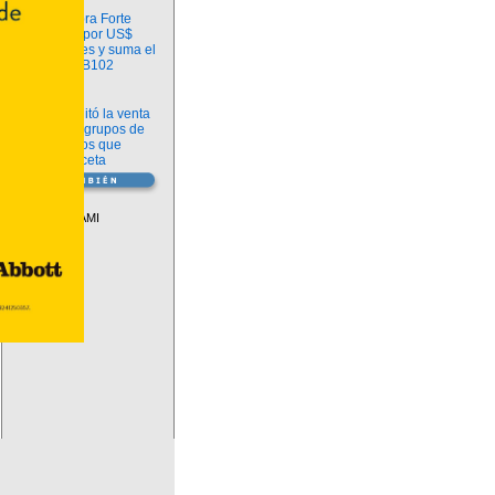
Información
argenx compra Forte
Biosciences por US$
2.200 millones y suma el
anticuerpo FB102
Información
ANMAT habilitó la venta
libre de diez grupos de
medicamentos que
requerían receta
Vademécum
Descuentos PAMI