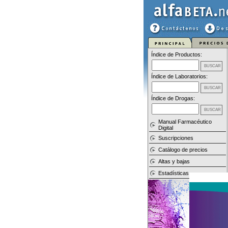
Índice de Productos:
Índice de Laboratorios:
Índice de Drogas:
Manual Farmacéutico
Digital
Suscripciones
Catálogo de precios
Altas y bajas
Estadísticas