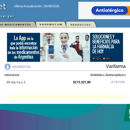
Ultima Actualización: 06/08/2026
Varifarma
MAXIMITON
mitomicina
Antibiótico Antineoplásico
20 mg f.a.x 1
$173.327,98
(17/07/26)
MAXIMITON
contiene
mitomicina
y se indica como
Antibiótico
Antineoplásico
. Es producido por
Varifarma
y cuenta con 1 presentación
disponible.
Explorar más