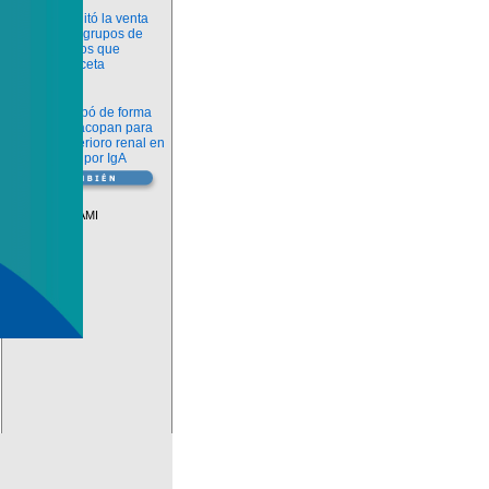
Información
ANMAT habilitó la venta
libre de diez grupos de
medicamentos que
requerían receta
Novedades
La FDA aprobó de forma
definitiva iptacopan para
frenar el deterioro renal en
la nefropatía por IgA
Vademécum
Descuentos PAMI