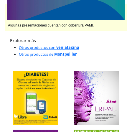
MAXIBRAL XR
contiene
venlafaxina
y se indica como
Antidepresivo
. Es
producido por
Montpellier
y cuenta con 3 presentaciones disponibles.
Algunas presentaciones cuentan con cobertura PAMI.
Explorar más
Otros productos con
venlafaxina
Otros productos de
Montpellier