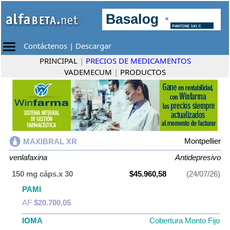
Contáctenos
|
Descargar
PRINCIPAL
|
PRECIOS DE MEDICAMENTOS
VADEMECUM
|
PRODUCTOS
Montpellier
MAXIBRAL XR
venlafaxina
Antidepresivo
150 mg cáps.x 30
$45.960,58
(24/07/26)
PAMI
AF
$20.700,05
IOMA
Cobertura Monto Fijo