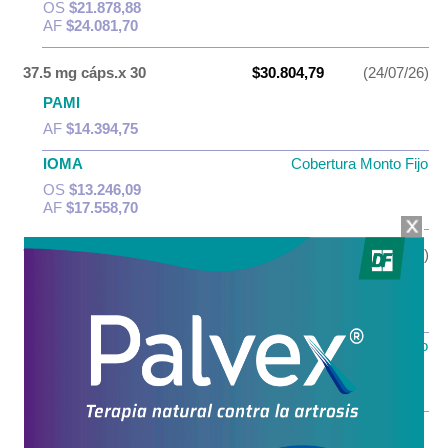
OS
$21.878,88
AF
$24.081,70
37.5 mg cáps.x 30
$30.804,79
(24/07/26)
PAMI
AF
$14.394,75
IOMA
Cobertura Monto Fijo
OS
$13.246,09
AF
$17.558,70
75 mg cáps.x 30
$31.765,03
(24/07/26)
PAMI
AF
$15.217,88
IOMA
Cobertura Monto Fijo
OS
$16.619,49
AF
$15.145,54