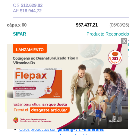
OS
$12.629,82
AF
$18.944,72
cáps.x 60
$57.437,21
(06/08/26)
SIFAR
Producto Reconocido
PAMI PLAN
PAMI
MEDICAMENTOS DE USO
EVENTUAL
OS
$22.974,88
AF
$34.462,33
MARATHON
contiene
ginseng+vit.+minerales
y se indica como
Bioenergizante
. Es producido por
Laboratorio Millet
y cuenta con 2
presentaciones disponibles.
Explorar más
Otros productos con
ginseng+vit.+minerales