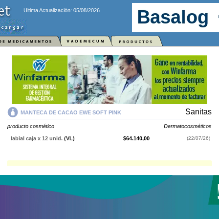
Ultima Actualización: 05/08/2026
Sanitas
MANTECA DE CACAO EWE SOFT PINK
producto cosmético
Dermatocosméticos
labial caja x 12 unid.
(VL)
$64.140,00
(22/07/26)
MANTECA DE CACAO EWE SOFT PINK
contiene
producto cosmético
y
se indica como
Dermatocosméticos
. Es producido por
Sanitas
y cuenta
con 1 presentación disponible.
Explorar más