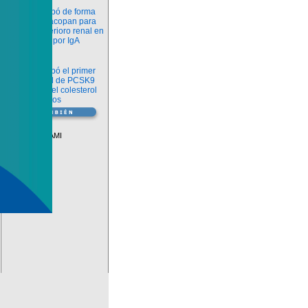
Novedades
La FDA aprobó de forma
definitiva iptacopan para
frenar el deterioro renal en
la nefropatía por IgA
Salud
La FDA aprobó el primer
inhibidor oral de PCSK9
para reducir el colesterol
LDL en adultos
Vademécum
Descuentos PAMI