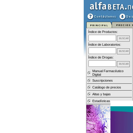
Índice de Productos:
Índice de Laboratorios:
Índice de Drogas:
Manual Farmacéutico
Digital
Suscripciones
Catálogo de precios
Altas y bajas
Estadísticas