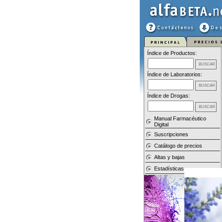
Índice de Productos:
Índice de Laboratorios:
Índice de Drogas:
Manual Farmacéutico
Digital
Suscripciones
Catálogo de precios
Altas y bajas
Estadísticas