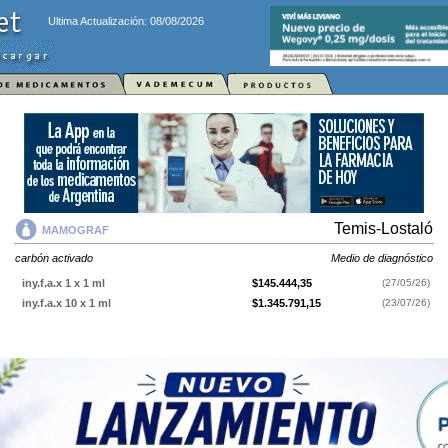
Ultima Actualización: 08/08/2026
Temis-Lostaló
MAMOGRAF
carbón activado
Medio de diagnóstico
iny.f.a.x 1 x 1 ml
$145.444,35
(27/05/26)
iny.f.a.x 10 x 1 ml
$1.345.791,15
(23/07/26)
MAMOGRAF
contiene
carbón activado
y se indica como
Medio de
diagnóstico
. Es producido por
Temis-Lostaló
y cuenta con 2
presentaciones disponibles.