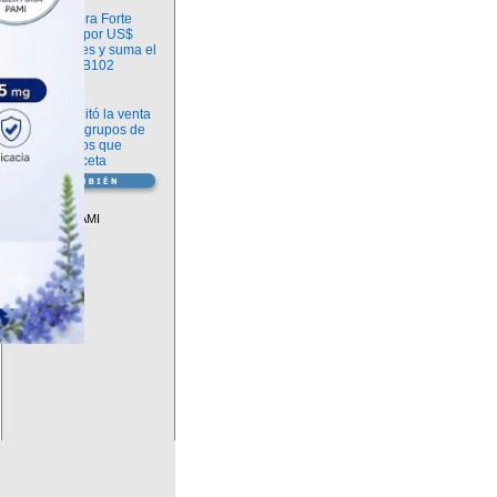
Información
argenx compra Forte
Biosciences por US$
2.200 millones y suma el
anticuerpo FB102
Información
ANMAT habilitó la venta
libre de diez grupos de
medicamentos que
requerían receta
Vademécum
Descuentos PAMI