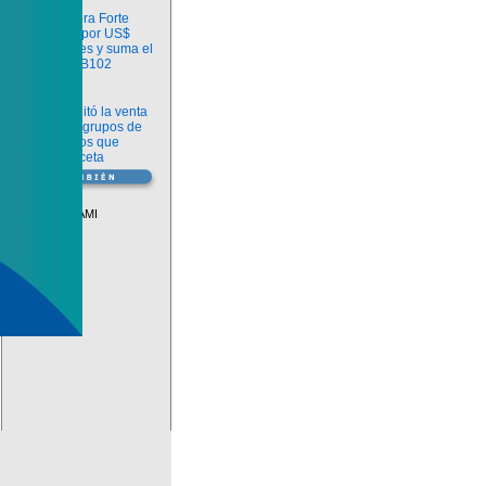
Información
argenx compra Forte
Biosciences por US$
2.200 millones y suma el
anticuerpo FB102
Información
ANMAT habilitó la venta
libre de diez grupos de
medicamentos que
requerían receta
Vademécum
Descuentos PAMI