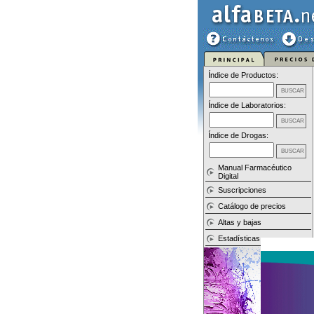
Índice de Productos:
Índice de Laboratorios:
Índice de Drogas:
Manual Farmacéutico
Digital
Suscripciones
Catálogo de precios
Altas y bajas
Estadísticas