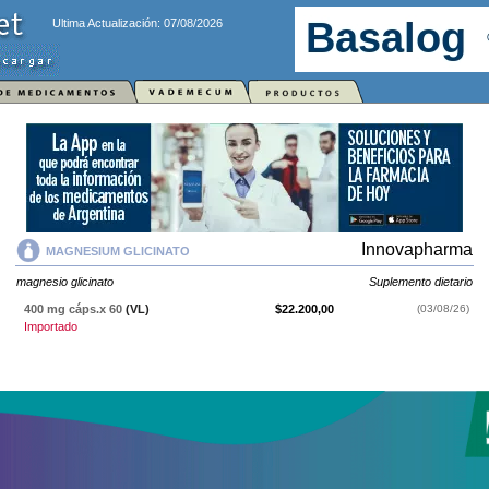
Ultima Actualización: 07/08/2026
Innovapharma
MAGNESIUM GLICINATO
magnesio glicinato
Suplemento dietario
400 mg cáps.x 60
(VL)
$22.200,00
(03/08/26)
Importado
MAGNESIUM GLICINATO
contiene
magnesio glicinato
y se indica como
Suplemento dietario
. Es producido por
Innovapharma
y cuenta con 1
presentación disponible.
Producto importado.