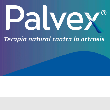
Explorar más
Otros productos con
magnesio glicinato
Otros productos de
Innovapharma