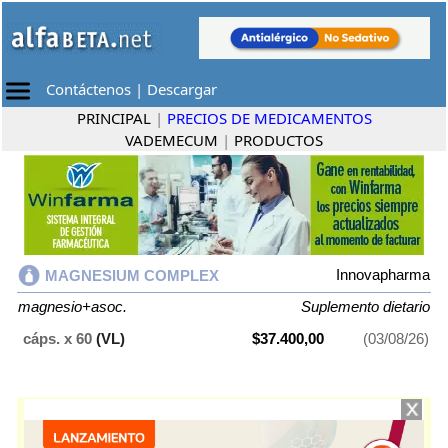
Contáctenos
|
Descargar
PRINCIPAL
|
PRECIOS DE MEDICAMENTOS
VADEMECUM
|
PRODUCTOS
Innovapharma
MAGNESIUM COMPLEX
magnesio+asoc.
Suplemento dietario
cáps. x 60
(VL)
$37.400,00
(03/08/26)
MAGNESIUM COMPLEX
contiene
magnesio+asoc.
y se indica como
Suplemento dietario
. Es producido por
Innovapharma
y cuenta con 1