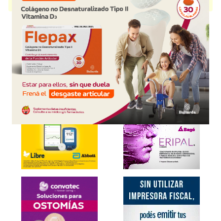
presentación disponible.
Explorar más
Otros productos con
magnesio+asoc.
Otros productos de
Innovapharma