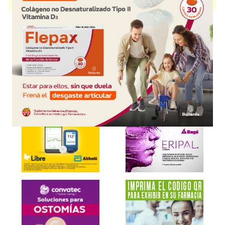
S.R.L.
y cuenta con 1 presentación disponible.
Explorar más
Otros productos con
magnesio+aminoácidos+asoc.
Otros productos de
Pharmamerican S.R.L.