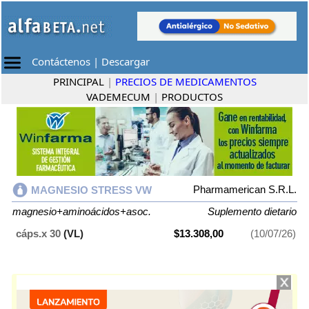
Contáctenos
|
Descargar
PRINCIPAL
|
PRECIOS DE MEDICAMENTOS
VADEMECUM
|
PRODUCTOS
Pharmamerican S.R.L.
MAGNESIO STRESS VW
magnesio+aminoácidos+asoc.
Suplemento dietario
cáps.x 30
(VL)
$13.308,00
(10/07/26)
MAGNESIO STRESS VW
contiene
magnesio+aminoácidos+asoc.
y se
indica como
Suplemento dietario
. Es producido por
Pharmamerican