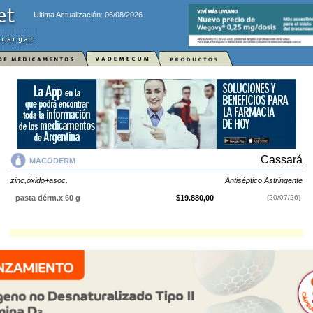
Ultima Actualización: 06/08/2026
Cassará
MACODERM
zinc,óxido+asoc.
Antiséptico Astringente
pasta dérm.x 60 g
$19.880,00
(20/07/26)
MACODERM
contiene
zinc,óxido+asoc.
y se indica como
Antiséptico
Astringente
. Es producido por
Cassará
y cuenta con 1 presentación
disponible.
Explorar más