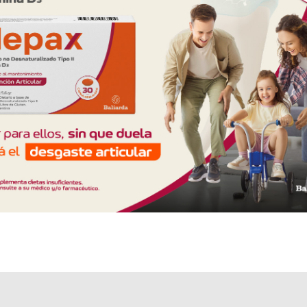
Otros productos con
zinc,óxido+asoc.
Otros productos de
Cassará