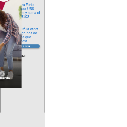
Información
argenx compra Forte
Biosciences por US$
2.200 millones y suma el
anticuerpo FB102
Información
ANMAT habilitó la venta
libre de diez grupos de
medicamentos que
requerían receta
Vademécum
Descuentos PAMI