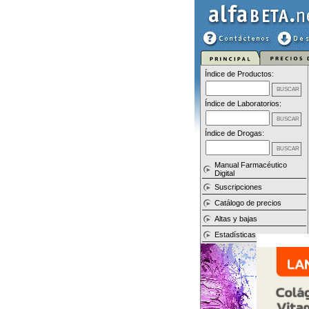
Índice de Productos:
Índice de Laboratorios:
Índice de Drogas:
Manual Farmacéutico
Digital
Suscripciones
Catálogo de precios
Altas y bajas
Estadísticas