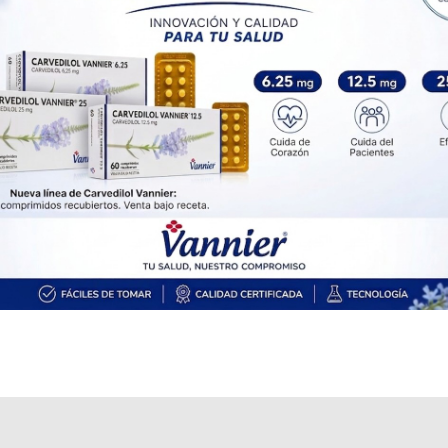
Explorar más
Otros productos con
lurasidona,clorhidrato
Otros productos de
Siegfried