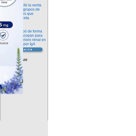
Información
ANMAT habilitó la venta
libre de diez grupos de
medicamentos que
requerían receta
Novedades
La FDA aprobó de forma
definitiva iptacopan para
frenar el deterioro renal en
la nefropatía por IgA
Vademécum
Descuentos PAMI