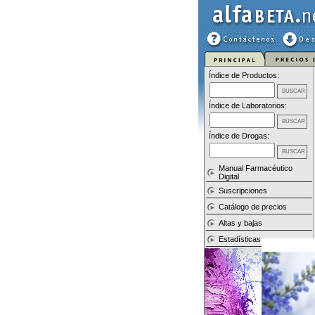
Índice de Productos:
Índice de Laboratorios:
Índice de Drogas:
Manual Farmacéutico
Digital
Suscripciones
Catálogo de precios
Altas y bajas
Estadísticas