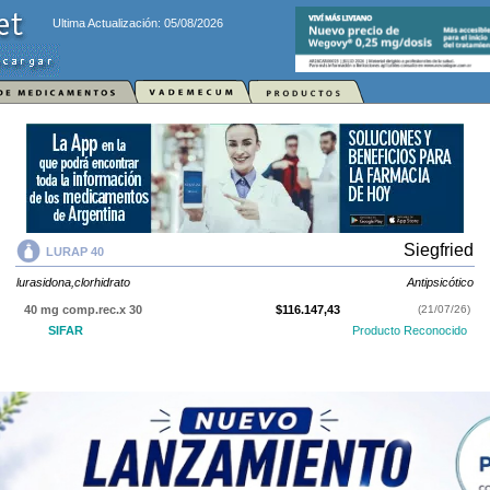
Ultima Actualización: 05/08/2026
Siegfried
LURAP 40
lurasidona,clorhidrato
Antipsicótico
40 mg comp.rec.x 30
$116.147,43
(21/07/26)
SIFAR
Producto Reconocido
LURAP 40
contiene
lurasidona,clorhidrato
y se indica como
Antipsicótico
.
Es producido por
Siegfried
y cuenta con 1 presentación disponible.