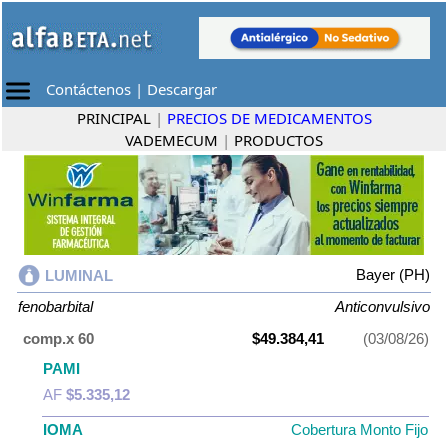
Contáctenos
|
Descargar
PRINCIPAL
|
PRECIOS DE MEDICAMENTOS
VADEMECUM
|
PRODUCTOS
Bayer (PH)
LUMINAL
fenobarbital
Anticonvulsivo
comp.x 60
$49.384,41
(03/08/26)
PAMI
AF
$5.335,12
IOMA
Cobertura Monto Fijo