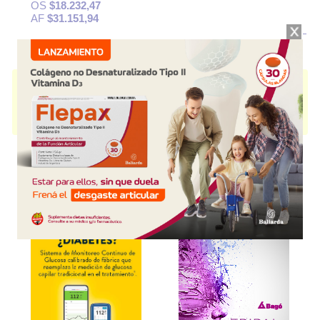
OS
$18.232,47
AF
$31.151,94
LUMINAL
contiene
fenobarbital
y se indica como
Anticonvulsivo
. Es
producido por
Bayer (PH)
y cuenta con 1 presentación disponible.
Algunas presentaciones cuentan con cobertura PAMI.
Explorar más
Otros productos con
fenobarbital
Otros productos de
Bayer (PH)